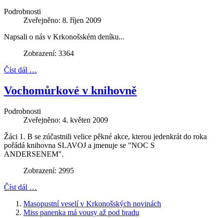
Podrobnosti
Zveřejněno: 8. říjen 2009
Napsali o nás v Krkonošském deníku...
Zobrazení: 3364
Číst dál …
Vochomůrkové v knihovně
Podrobnosti
Zveřejněno: 4. květen 2009
Žáci 1. B se zúčastnili velice pěkné akce, kterou jedenkrát do roka
pořádá knihovna SLAVOJ a jmenuje se "NOC S
ANDERSENEM".
Zobrazení: 2995
Číst dál …
Masopustní veselí v Krkonošských novinách
Miss panenka má vousy až pod bradu