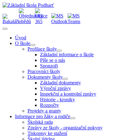
Úvod
O škole
Profilace školy
Základní informace o škole
Píše se o nás
Sponzoři
Pracovníci školy
Dokumenty školy
Základní dokumenty
Výroční zprávy
Inspekční a kontrolní zprávy
Historie - kroniky
Rozpočty
Projekty a granty
Informace pro žáky a rodiče
Školská rada
Zprávy ze školy - organizační pokyny
Tiskopisy ke stažení
Školní jídelna