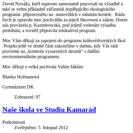
David Novák), kteří naprosto samostatně pracovali na výsadbě a
také se velmi příkladně zúčastnili doplňujícího ekologického
programu připraveného na stanovištích v místním kostele. Ráda
bych je opravdu moc pochválila za jejich šikovnost a zájem. Dnem
nás provázela p. Kazmirowská, pod jejímž vedením výsadba
probíhala, a rovněž připravila edukativní program.
Moc Vám děkuji za zapojení do programu královédvorských škol.
Projekt ještě ve druhé části zakončíme v dubnu, kdy Vás rádi
pozveme na „kontrolu vysazených stromů“ s dalším
environmentálním programem.
Moc děkuji a velká pochvala Vašim žákům.
Blanka Hofmanová
Gymnázium DK
Zobrazení: 97
Naše škola ve Studiu Kamarád
Podrobnosti
Zveřejněno: 5. listopad 2012