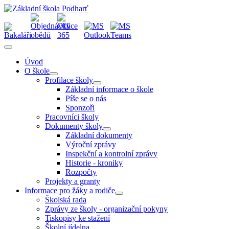
Úvod
O škole
Profilace školy
Základní informace o škole
Píše se o nás
Sponzoři
Pracovníci školy
Dokumenty školy
Základní dokumenty
Výroční zprávy
Inspekční a kontrolní zprávy
Historie - kroniky
Rozpočty
Projekty a granty
Informace pro žáky a rodiče
Školská rada
Zprávy ze školy - organizační pokyny
Tiskopisy ke stažení
Školní jídelna