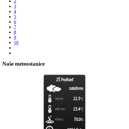
2
3
4
5
6
7
8
9
10
Naše meteostanice