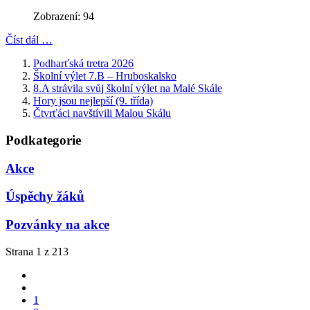
Zobrazení: 94
Číst dál …
Podharťská tretra 2026
Školní výlet 7.B – Hruboskalsko
8.A strávila svůj školní výlet na Malé Skále
Hory jsou nejlepší (9. třída)
Čtvrťáci navštívili Malou Skálu
Podkategorie
Akce
Úspěchy žáků
Pozvánky na akce
Strana 1 z 213
1