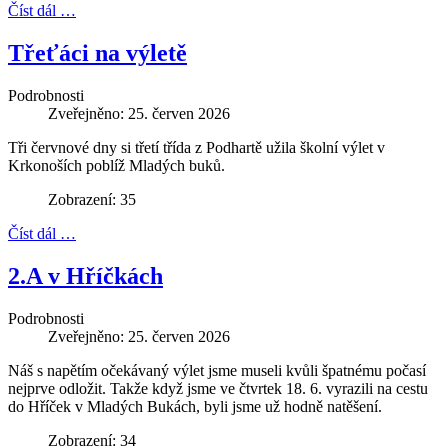
Číst dál …
Třeťáci na výletě
Podrobnosti
Zveřejněno: 25. červen 2026
Tři červnové dny si třetí třída z Podhartě užila školní výlet v
Krkonoších poblíž Mladých buků.
Zobrazení: 35
Číst dál …
2.A v Hříčkách
Podrobnosti
Zveřejněno: 25. červen 2026
Náš s napětím očekávaný výlet jsme museli kvůli špatnému počasí
nejprve odložit. Takže když jsme ve čtvrtek 18. 6. vyrazili na cestu
do Hříček v Mladých Bukách, byli jsme už hodně natěšení.
Zobrazení: 34